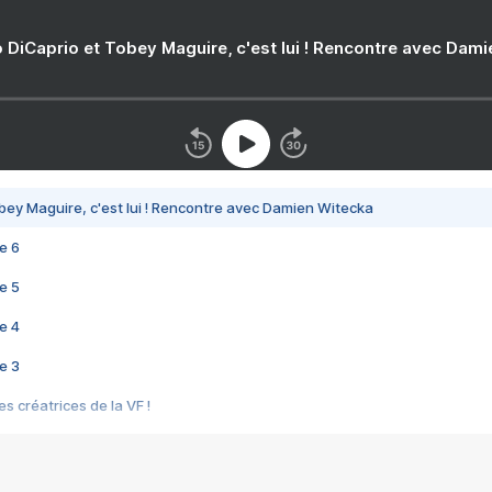
 DiCaprio et Tobey Maguire, c'est lui ! Rencontre avec Dam
bey Maguire, c'est lui ! Rencontre avec Damien Witecka
e 6
e 5
e 4
e 3
s créatrices de la VF !
e 2
e 1