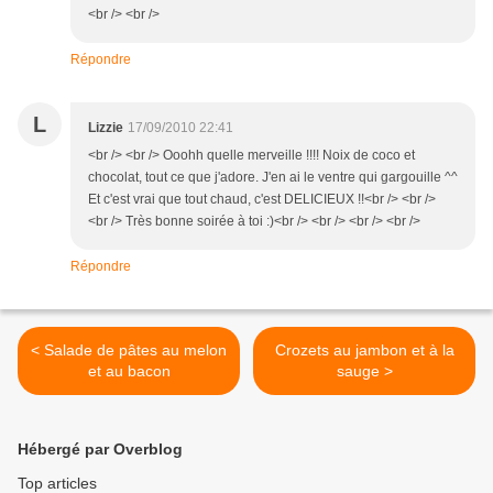
<br /> <br />
Répondre
L
Lizzie
17/09/2010 22:41
<br /> <br /> Ooohh quelle merveille !!!! Noix de coco et
chocolat, tout ce que j'adore. J'en ai le ventre qui gargouille ^^
Et c'est vrai que tout chaud, c'est DELICIEUX !!<br /> <br />
<br /> Très bonne soirée à toi :)<br /> <br /> <br /> <br />
Répondre
< Salade de pâtes au melon
Crozets au jambon et à la
et au bacon
sauge >
Hébergé par Overblog
Top articles