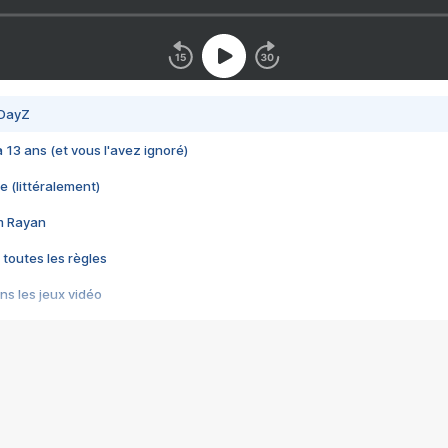
 DayZ
 a 13 ans (et vous l'avez ignoré)
e (littéralement)
im Rayan
 toutes les règles
s les jeux vidéo
us choquant de Rockstar ? - Le scandale BULLY
e plus moche de Steam
du RÊVE tourne au CAUCHEMAR
pendant 8 heures